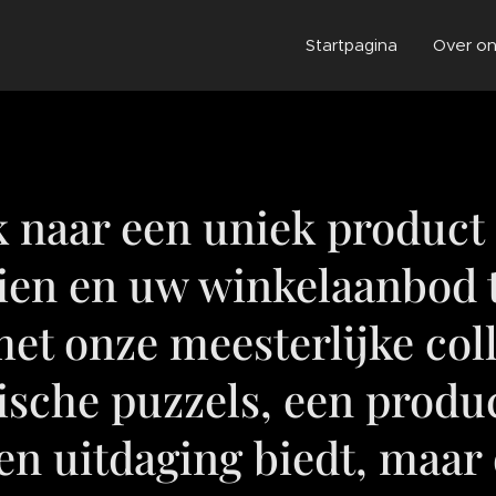
Startpagina
Over o
k naar een uniek produc
eien en uw winkelaanbod t
t onze meesterlijke coll
sche puzzels, een produc
 en uitdaging biedt, maar